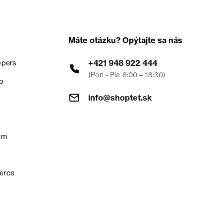
Máte otázku? Opýtajte sa nás
+421 948 922 444
opers
(Pon - Pia 8:00 – 18:30)
p
info@shoptet.sk
um
erce