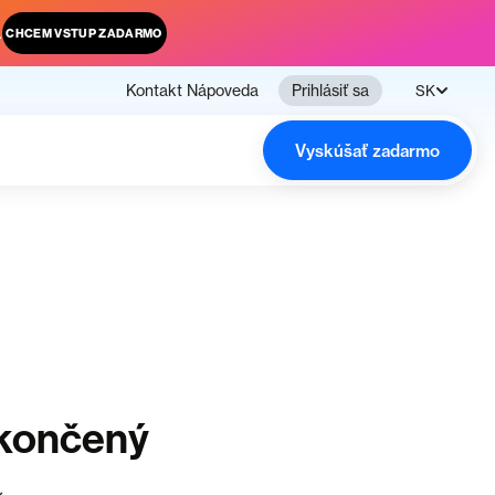
.
CHCEM VSTUP ZADARMO
Kontakt
Nápoveda
Prihlásiť sa
SK
Vyskúšať zadarmo
ukončený