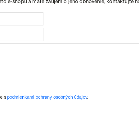
hto e-shopu a máte záujem o jeho obnovenie, kontaktujte n
te s
podmienkami ochrany osobných údajov
.