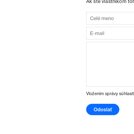
Ak ste vlastníkom to
Vložením správy súhlasí
Odoslať