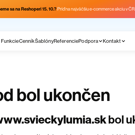
eme sa na Reshoperi 15. 10.?
Príď na najväčšiu e-commerce akciu v ČR
Funkcie
Cenník
Šablóny
Referencie
Podpora
Kontakt
d bol ukončen
www.svieckylumia.sk
bol 