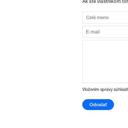
Ak ste vlastníkom to
Vložením správy súhlasí
Odoslať