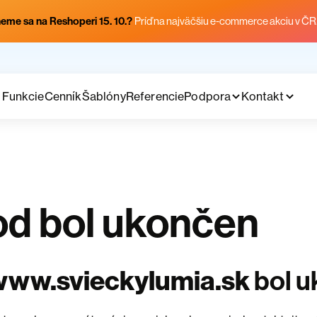
eme sa na Reshoperi 15. 10.?
Príď na najväčšiu e-commerce akciu v ČR
Funkcie
Cenník
Šablóny
Referencie
Podpora
Kontakt
d bol ukončen
www.svieckylumia.sk
bol 