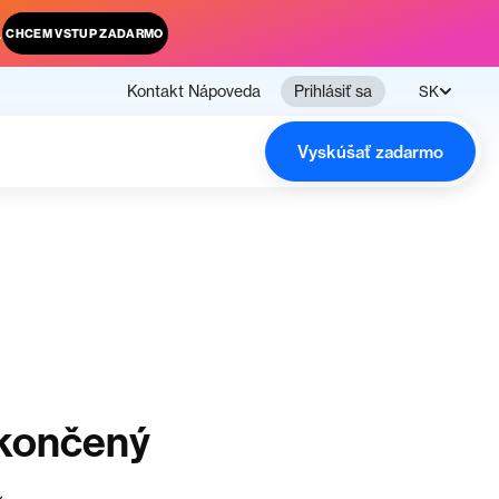
.
CHCEM VSTUP ZADARMO
Kontakt
Nápoveda
Prihlásiť sa
SK
Vyskúšať zadarmo
ukončený