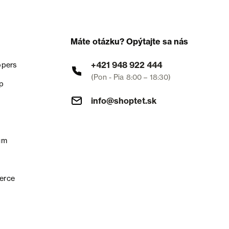
Máte otázku? Opýtajte sa nás
+421 948 922 444
opers
(Pon - Pia 8:00 – 18:30)
p
info@shoptet.sk
um
erce