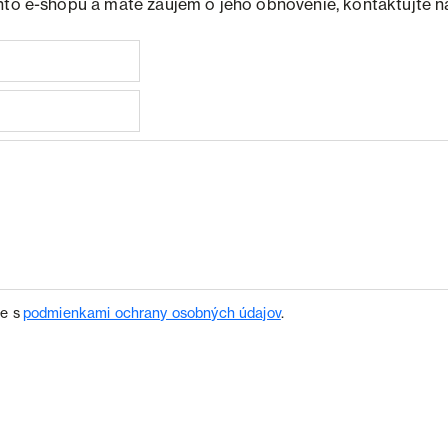
hto e-shopu a máte záujem o jeho obnovenie, kontaktujte n
te s
podmienkami ochrany osobných údajov
.