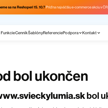
eme sa na Reshoperi 15. 10.?
Príď na najväčšiu e-commerce akciu v ČR
Funkcie
Cenník
Šablóny
Referencie
Podpora
Kontakt
d bol ukončen
www.svieckylumia.sk
bol 