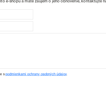
hto e-shopu a máte záujem o jeho obnovenie, kontaktujte n
te s
podmienkami ochrany osobných údajov
.