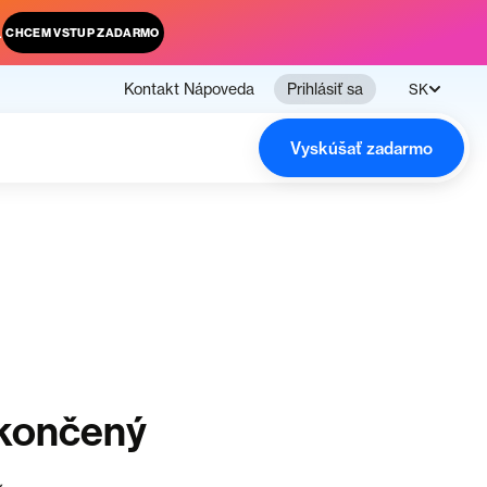
.
CHCEM VSTUP ZADARMO
Kontakt
Nápoveda
Prihlásiť sa
SK
Vyskúšať zadarmo
ukončený