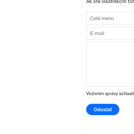
Ak ste vlastníkom to
Vložením správy súhlasí
Odoslať