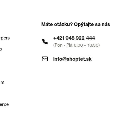
Máte otázku? Opýtajte sa nás
+421 948 922 444
opers
(Pon - Pia 8:00 – 18:30)
p
info@shoptet.sk
um
erce