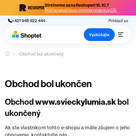
Stretneme sa na Reshoperi 15. 10.?
Príď na najväčšiu e-commerce akciu v ČR.
+421 948 922 444
Prihlásiť sa
Vyskúšajte
Obchod bol ukončený
Obchod bol ukončen
Obchod
www.svieckylumia.sk
bol
ukončený
Ak ste vlastníkom tohto e-shopu a máte záujem o jeho
obnovenie, kontaktujte nás.